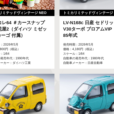
リミテッドヴィンテージ NEO
トミカリミテッドヴィンテージ 
コレ64 ＃カースナップ
LV-N168c 日産 セドリッ
 花屋2（ダイハツ ミゼッ
V30ターボ ブロアムVI
 カーゴ 付属）
85年式
：2026年5月
発売時期：2026年5月
,800円（税込）
価格：4,180円（税込）
1/64
スケール：1/64
発売年代：1990年代
自動車の発売年代：1980年代
メーカー：ダイハツ工業
自動車メーカー：日産自動車