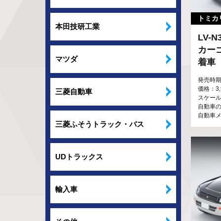
トミカ
本田技研工業
LV-
カーゴ
マツダ
着車
発売時期
価格：3
三菱自動車
スケール：
自動車の
自動車
三菱ふそうトラック・バス
UDトラックス
輸入車