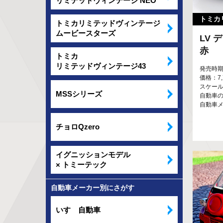
リミテッドヴィンテージ NEO
トミカ
トミカリミテッドヴィンテージ
ムービースターズ
LV 
赤
トミカ
リミテッドヴィンテージ43
発売時期
価格：7
スケール：
MSSシリーズ
自動車の
自動車
チョロQzero
イグニッションモデル
× トミーテック
自動車メーカー別にさがす
いすゞ自動車