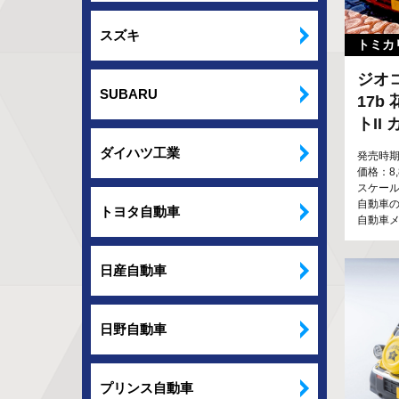
スズキ
トミカ
ジオ
SUBARU
17b
トII
ダイハツ工業
発売時期
価格：8
スケール：
自動車の
トヨタ自動車
自動車
日産自動車
日野自動車
プリンス自動車