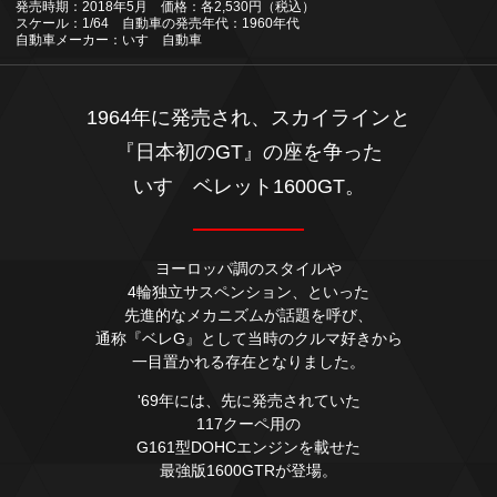
発売時期：2018年5月 価格：各2,530円（税込）
スケール：1/64 自動車の発売年代：1960年代
自動車メーカー：いすゞ自動車
1964年に発売され、スカイラインと
『日本初のGT』の座を争った
いすゞベレット1600GT。
ヨーロッパ調のスタイルや
4輪独立サスペンション、といった
先進的なメカニズムが話題を呼び、
通称『ベレG』として当時のクルマ好きから
一目置かれる存在となりました。
'69年には、先に発売されていた
117クーペ用の
G161型DOHCエンジンを載せた
最強版1600GTRが登場。