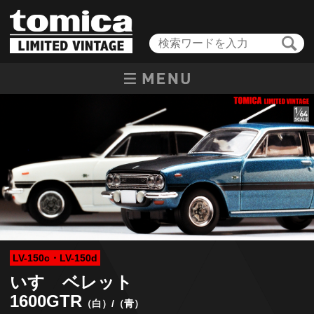
LV-150c・LV-150d
いすゞベレット
1600GTR
（白）/（青）