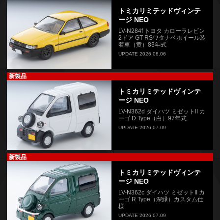
トミカリミテッドヴィンテ
ージ NEO
LV-N284f トヨタ カローラレビン
2ドア GT RSワタナベホイール装
着車（黄）83年式
UPDATE 2026.08.06
新製品
トミカリミテッドヴィンテ
ージ NEO
LV-N362d ダイハツ ミゼットII カ
ーゴ D Type（白）97年式
UPDATE 2026.07.09
新製品
トミカリミテッドヴィンテ
ージ NEO
LV-N362c ダイハツ ミゼットII カ
ーゴ R Type（深緑）カスタム仕
様
UPDATE 2026.07.09