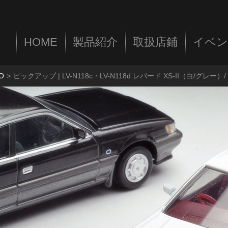
HOME
製品紹介
取扱店鋪
イベン
O
ピックアップ | LV-N118c・LV-N118d レパード XS-II（白/グレー