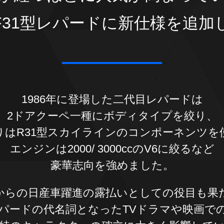
F31型レパードに
新仕様を追加
1986年に登場した二代目レパードは
2ドアクーペ一種に
ボディタイプを絞り、
りはR31型スカイラインの
コンポーネンツを
エンジンは2000/ 3000ccのV6に絞るなど
豪華志向を強めました。
からの日産車躍進の
露払いとしての役目も果
パードの代名詞となった
TVドラマや映画で