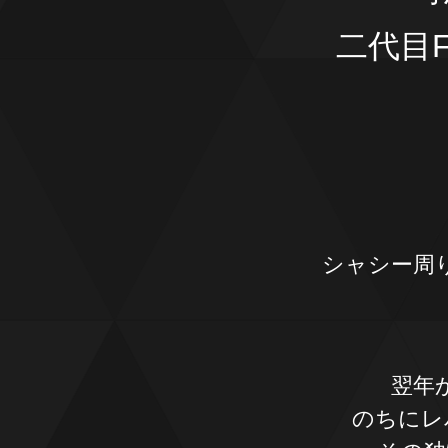
二代目
シャシー周
翌年
のちにレ