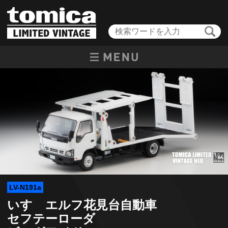
LV-N191a
いすゞエルフ花見台自動車
セフテーローダ