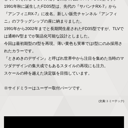
1991年秋に誕生したFD3S型は、先代の『サバンナRX-7』から
『アンフィニRX-7』に改名。新しい販売チャンネル『アンフィ
ニ』のフラッグシップの座に納まりました。

1991年から2002年までと長期間生産されたFD3S型ですが、TLVで
は通称IV型までが製品化可能な設計としました。

今回は最初期型のI型を再現。薄い黄色も実車ではI型にのみ採用さ
れたカラーです。

『ときめきのデザイン』と呼ばれ世界中から注目を集めた当時のマ
ツダデザインの集大成でもあるスタイルの再現にも注力。

スケールの枠を越えた決定版を目指しています。

(文責:トミーテック)