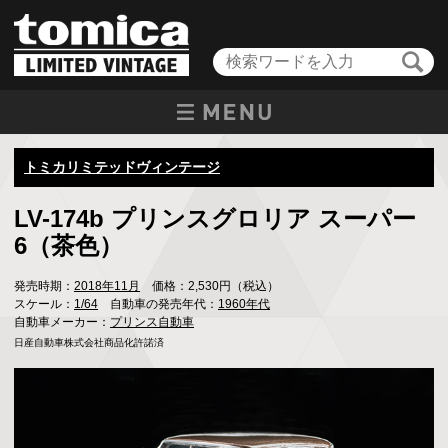
トミカリミテッドヴィンテージ
LV-174b プリンスグロリア スーパー
6（茶色）
発売時期：
2018年11月
価格：2,530円（税込）
スケール：
1/64
自動車の発売年代：
1960年代
自動車メーカー：
プリンス自動車
日産自動車株式会社商品化許諾済