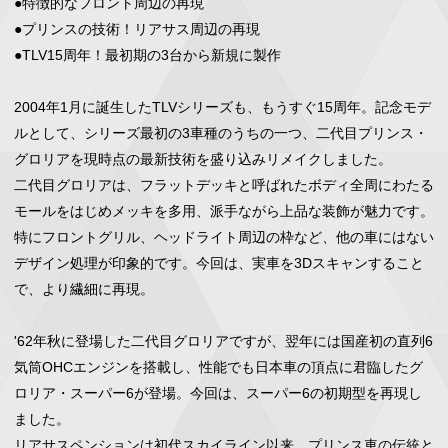
●特徴的なフロント周辺の再現

●プリンスの技術！リアサス周辺の再現

●TLV15周年！最初期の3台から新規に製作

2004年1月に誕生したTLVシリーズも、もうすぐ15周年。記念モデ
ルとして、シリーズ最初の3車種のうちの一つ、二代目プリンス・
グロリアを現時点の最新技術を盛り込みリメイクしました。

二代目グロリアは、フラットデッキと呼ばれたボディ全周にわたる
モールをはじめメッキを多用、派手ながら上品な装飾が魅力です。
特にフロントグリル、ヘッドライト周辺の枠など、他の車にはない
デザイン処理が印象的です。今回は、実車を3Dスキャンすること
で、より繊細に再現。

'62年秋に登場した二代目グロリアですが、翌年には国産初の直列6
気筒OHCエンジンを搭載し、性能でも日本車の頂点に君臨したグ
ロリア・スーパー6が登場。今回は、スーパー6の初期型を再現し
ました。

リアサスペンションは初代スカイライン以来、プリンス車の伝統と