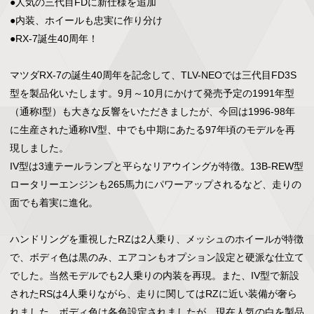
●人気の三代目FDに新仕様を追加

●内装、ホイールも忠実に作り分け

●RX-7誕生40周年！

マツダRX-7の誕生40周年を記念して、TLV-NEOでは三代目FD3S
型を製品化いたします。9月～10月にかけて発売予定の1991年型
（通称I型）も大きな反響をいただきましたが、今回は1996-98年
に生産された通称IV型、中でも中期にあたる97年頃のモデルを再
現しました。

IV型は3連テールランプと平らなリアウイングが特徴。13B-REW型
ロータリーエンジンも265馬力にパワーアップされるなど、走りの
面でも着実に進化。

ハンドリングを重視したRZは2人乗り、メッシュのホイールが特徴
で、ボディ色は黒のみ、エアコンもオプション設定と硬派な仕立て
でした。当然モデルでも2人乗りの内装を再現。また、IV型で新設
されたRSは4人乗りながら、走りに関してはRZに近い装備が奢ら
れました。ボディ色は各色設定されましたが、現在人気の白を製品