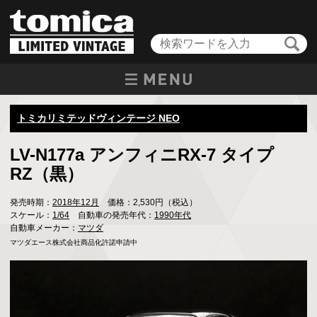
トミカリミテッドヴィンテージ NEO
LV-N177a アンフィニRX-7 タイプ
RZ（黒）
発売時期：
2018年12月
価格：2,530円（税込）
スケール：
1/64
自動車の発売年代：
1990年代
自動車メーカー：
マツダ
マツダエース株式会社商品化許諾申請中