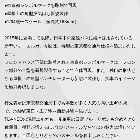
●東京都シンボルマークを彫刻で再現

●屋根上の角型換気口も新規製作

●1/64統一スケール（全長約163mm）

2015年に登場して以降、日本中の路線バスに続々採用されている
新型いすゞエルガ。今回は、待望の東京都交通局仕様を追加いたし
ます。

フロントガラス下部に装着される東京都シンボルマークは、フロン
ト部分の金型を新規製作することで立体再現。また、独自の形状と
なる屋根上の角型ベンチレーターも新規に製作し、実車のイメージ
を極力再現しました。

行先表示は東京都交通局中でも本数が多く人気の高い王40系統
で、池袋駅東口～王子駅～西新井駅を結びます。

TLV-NEOの現行エルガも、兄弟車の日野ブルーリボンも含めると8
種類目。種類が増えるほどにバスモデルならではの魅力は増してい
きます。全国色とりどりのバスモデルをお楽しみください。
