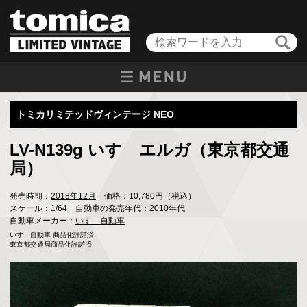
トミカリミテッドヴィンテージ NEO
LV-N139g いすゞエルガ（東京都交通
局）
発売時期：
2018年12月
価格：10,780円（税込）
スケール：
1/64
自動車の発売年代：
2010年代
自動車メーカー：
いすゞ自動車
いすゞ自動車 商品化許諾済

東京都交通局商品化許諾済