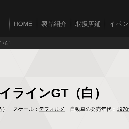
HOME
製品紹介
取扱店鋪
イベン
T（白）
カイラインGT（白）
税込）
スケール：
デフォルメ
自動車の発売年代：
197