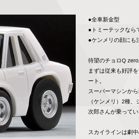
●全車新金型

●トミーテックなら
●ケンメリの顔にも注
待望のチョロQ zer
まずは従来も好評を
ート。

スーパーマシンから
（ケンメリ）2種、
次郎さんが乗ってい
スカイラインは劇中