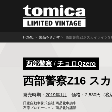
HOME
製品をさがす
西部警察Z16 スカイラインG
西部警察
/
チョロQzero
西部警察Z16 ス
発売時期：
2019年1月
価格：2,530円（
日産自動車株式会社 商品化申請中

石原プロモーション 商品化許諾済