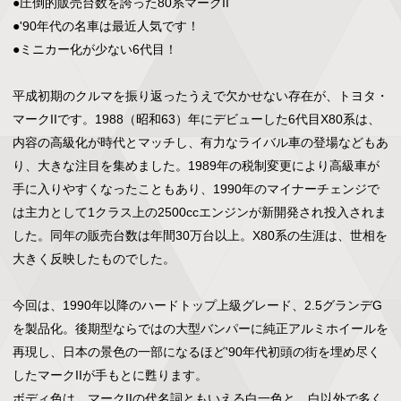
●圧倒的販売台数を誇った80系マークII

●'90年代の名車は最近人気です！

●ミニカー化が少ない6代目！

平成初期のクルマを振り返ったうえで欠かせない存在が、トヨタ・
マークIIです。1988（昭和63）年にデビューした6代目X80系は、
内容の高級化が時代とマッチし、有力なライバル車の登場などもあ
り、大きな注目を集めました。1989年の税制変更により高級車が
手に入りやすくなったこともあり、1990年のマイナーチェンジで
は主力として1クラス上の2500ccエンジンが新開発され投入されま
した。同年の販売台数は年間30万台以上。X80系の生涯は、世相を
大きく反映したものでした。

今回は、1990年以降のハードトップ上級グレード、2.5グランデG
を製品化。後期型ならではの大型バンパーに純正アルミホイールを
再現し、日本の景色の一部になるほど'90年代初頭の街を埋め尽く
したマークIIが手もとに甦ります。

ボディ色は、マークIIの代名詞ともいえる白一色と、白以外で多く