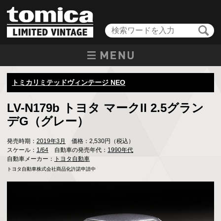
トミカリミテッドヴィンテージ NEO
LV-N179b トヨタ マークII 2.5グラン
デG（グレー）
発売時期：
2019年3月
価格：2,530円（税込）
スケール：
1/64
自動車の発売年代：
1990年代
自動車メーカー：
トヨタ自動車
トヨタ自動車株式会社商品化許諾申請中