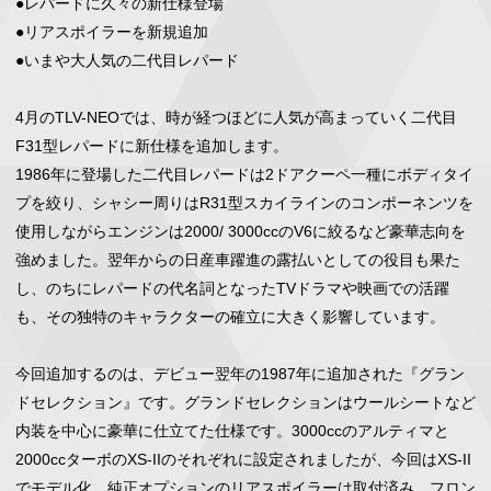
●レパードに久々の新仕様登場

●リアスポイラーを新規追加

●いまや大人気の二代目レパード

4月のTLV-NEOでは、時が経つほどに人気が高まっていく二代目
F31型レパードに新仕様を追加します。

1986年に登場した二代目レパードは2ドアクーペ一種にボディタイ
プを絞り、シャシー周りはR31型スカイラインのコンポーネンツを
使用しながらエンジンは2000/ 3000ccのV6に絞るなど豪華志向を
強めました。翌年からの日産車躍進の露払いとしての役目も果た
し、のちにレパードの代名詞となったTVドラマや映画での活躍
も、その独特のキャラクターの確立に大きく影響しています。

今回追加するのは、デビュー翌年の1987年に追加された『グラン
ドセレクション』です。グランドセレクションはウールシートなど
内装を中心に豪華に仕立てた仕様です。3000ccのアルティマと
2000ccターボのXS-IIのそれぞれに設定されましたが、今回はXS-II
でモデル化。純正オプションのリアスポイラーは取付済み、フロン