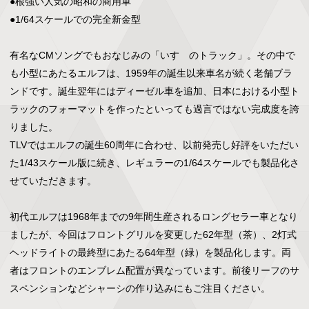
●根強い人気の昭和の商用車

●1/64スケールでの完全新金型

有名なCMソングでもおなじみの「いすゞのトラック」。その中で
も小型にあたるエルフは、1959年の誕生以来車名が続く老舗ブラ
ンドです。誕生翌年にはディーゼル車を追加、日本における小型ト
ラックのフォーマットを作ったといっても過言ではない完成度を誇
りました。

TLVではエルフの誕生60周年に合わせ、以前発売し好評をいただい
た1/43スケール版に続き、レギュラーの1/64スケールでも製品化さ
せていただきます。

初代エルフは1968年までの9年間生産されるロングセラー車となり
ましたが、今回はフロントグリルを変更した62年型（茶）、2灯式
ヘッドライトの最終型にあたる64年型（緑）を製品化します。両
者はフロントのエンブレム配置が異なっています。前後リーフのサ
スペンションなどシャーシの作り込みにもご注目ください。
