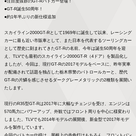
●注目度抜群のGT-Rパトカー登場！

●GT-R誕生50周年！

●約1年半ぶりの新仕様追加

スカイライン2000GT-Rとして1969年に誕生して以来、レーシング
カーに最も近い市販車として、また日本を代表するツーリングカー
として歴史に刻まれてきたGT-Rの名前。今年は誕生50周年を迎
え、TLVでも最初のスカイライン2000GT-R（4ドア）を製品化し
ましたが、今回は、現行GT-Rの2017モデルをベースに、昨年実車
が配備されて話題を独占した栃木県警のパトロールカーと、歴代
GT-Rの片鱗を感じさせるダークグレーメタリックの2種類を展開い
たします。

現行のR35型GT-Rは2017年に大幅なチェンジを受け、エンジンは
570馬力にパワーアップ、外観ではフロント周りを中心に様変わり
しました。TLVでも2014年モデルの展開後、新金型で2017年モデ
ルを製作しています。

今回のパトカー仕様は、屋根上の赤色灯はもちろん、フロントバン