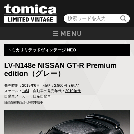
トミカリミテッドヴィンテージ NEO
LV-N148e NISSAN GT-R Premium
edition（グレー）
発売時期：
2019年6月
価格：2,860円（税込）
スケール：
1/64
自動車の発売年代：
2010年代
自動車メーカー：
日産自動車
日産自動車商品化許諾申請中