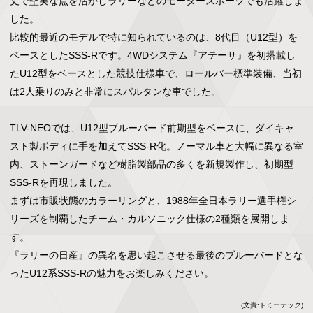
丈で堅実な点を活かしラリーなどのモータースポーツでも活躍しま
した。

比較的最近のモデルで特に知られているのは、8代目（U12型）を
ベースとしたSSS-Rです。4WDシステム『アテーサ』を初搭載し
たU12型をベースとした競技仕様車で、ロールバー標準装備、当初
は2人乗りのみと非常にスパルタンな車でした。

TLV-NEOでは、U12型ブルーバード前期型をベースに、ダイキャ
スト製ボディに手を加えてSSS-R化。ノーマル車と大幅に異なる室
内、ストーンガードなど樹脂製部品の多くを新規製作し、初期型
SSS-Rを再現しました。

まずは市販状態のカラーリングと、1988年全日本ラリー選手権シ
リーズを制覇したチーム・カルソニック仕様の2種類を展開しま
す。

『ラリーの日産』の異名を思い起こさせる最後のブルーバードとな
ったU12系SSS-Rの魅力をお楽しみください。
(文責:トミーテック)