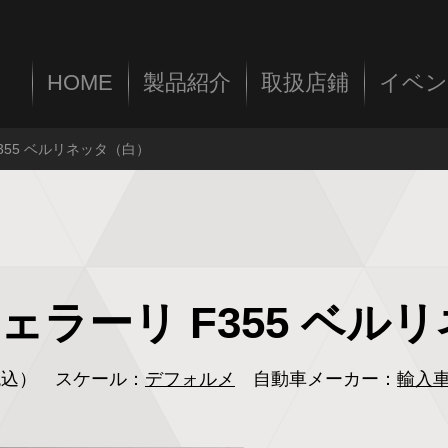
HOME
製品紹介
取扱店鋪
イベン
F355 ベルリネッタ（白）
 フェラーリ F355 ベ
（税込）
スケール：
デフォルメ
自動車メーカー：
輸入