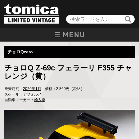
チョロQzero
チョロQ Z-69c フェラーリ F355 チャ
レンジ（黄）
発売時期：
2020年1月
価格：2,860円（税込）
スケール：
デフォルメ
自動車メーカー：
輸入車