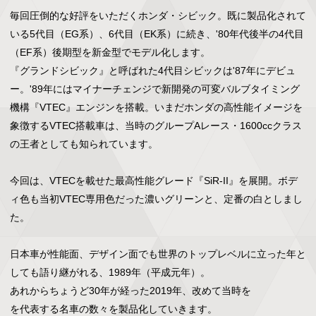
毎回圧倒的な好評をいただくホンダ・シビック。既に製品化されて
いる5代目（EG系）、6代目（EK系）に続き、'80年代後半の4代目
（EF系）後期型を新金型でモデル化します。

『グランドシビック』と呼ばれた4代目シビックは'87年にデビュ
ー。'89年にはマイナーチェンジで新開発の可変バルブタイミング
機構『VTEC』エンジンを搭載。いまだホンダの高性能イメージを
象徴するVTEC搭載車は、当時のグループAレース・1600ccクラス
の王者としても知られています。

今回は、VTECを載せた最高性能グレード『SiR-II』を展開。ボデ
ィ色も当初VTEC専用色だった濃いグリーンと、定番の白としまし
た。

日本車が性能面、デザイン面でも世界のトップレベルに立った年と
しても語り継がれる、1989年（平成元年）。

あれからちょうど30年が経った2019年、改めて当時を

を代表する名車の数々を製品化していきます。
