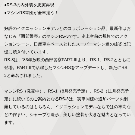
●RS-3の内外装を忠実再現

●マシンRS軍団が全車揃う！

好評のイグニッションモデルとのコラボレーション品、最新作はお
なじみ『西部警察』のマシンRS-3です。史上空前の規模でのアク
ションシーン、日産車をベースとしたスーパーマシン達の雄姿は記
憶に焼き付いています。

RS-3は、'83年放映の西部警察PART-IIIより、RS-1、RS-2とともに
登場。PART-IIで活躍したマシンRSをアップデートし、新たにRS-
3と命名されました。

マシンRS（発売中）、RS-1（8月発売予定）、RS-2（11月発売予
定）に続いてのご案内となるRS-3は、実車同様の追加パーツを網
羅しているのはもちろん、イグニッションモデルならではの車高な
どの佇まい、シャープな造形、美しい塗装が大きな魅力となってい
ます。
