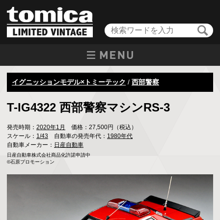
イグニッションモデル×トミーテック
/
西部警察
T-IG4322 西部警察マシンRS-3
発売時期：
2020年1月
価格：27,500円（税込）
スケール：
1/43
自動車の発売年代：
1980年代
自動車メーカー：
日産自動車
日産自動車株式会社商品化許諾申請中

©石原プロモーション