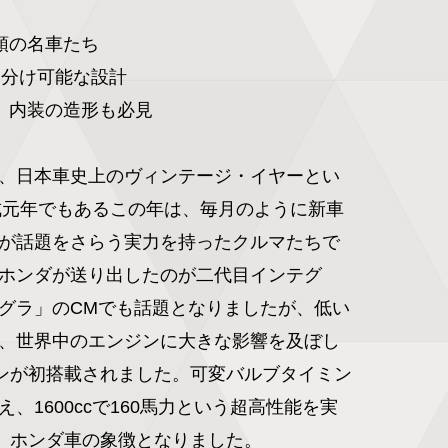
頭の名車たち

り分け可能な設計

、内装の造形も必見

、日本車史上のヴィンテージ・イヤーとい
平成元年でもあるこの年は、毎月のように新車
が話題をさらう実力を持ったクルマたちで
ホンダが送り出したのが二代目インテグ
グラ」のCMでも話題となりましたが、低い
、世界中のエンジンに大きな影響を及ぼし
ジンが初搭載されました。可変バルブタイミン
、1600ccで160馬力という超高性能を実
、ホンダ車の象徴となりました。
