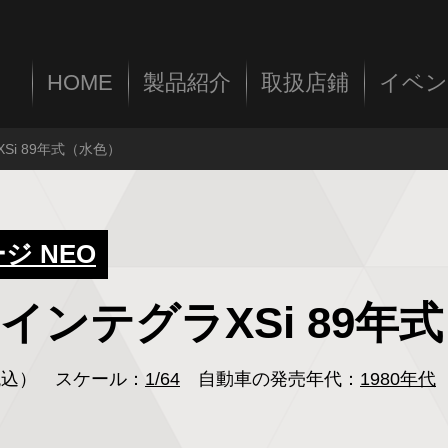
HOME
製品紹介
取扱店鋪
イベン
XSi 89年式（水色）
 NEO
ンダ インテグラXSi 89
（税込）
スケール：
1/64
自動車の発売年代：
1980年代