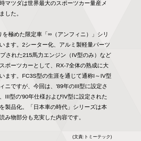
時マツダは世界最大のスポーツカー量産メ
ました。

走りを極めた限定車「∞（アンフィニ）」シリ
います。2シーター化、アルミ製軽量パーツ
プされた215馬力エンジン（IV型のみ）など
スポーツカーとして、RX-7全体の熟成に大
ます。FC3S型の生涯を通じて通称I～IV型
ニですが、今回は、'89年のIII型に設定さ
III型の'90年仕様およびIV型に設定された
を製品化。「日本車の時代」シリーズは本
読み物部分も充実した内容です。
(文責:トミーテック)