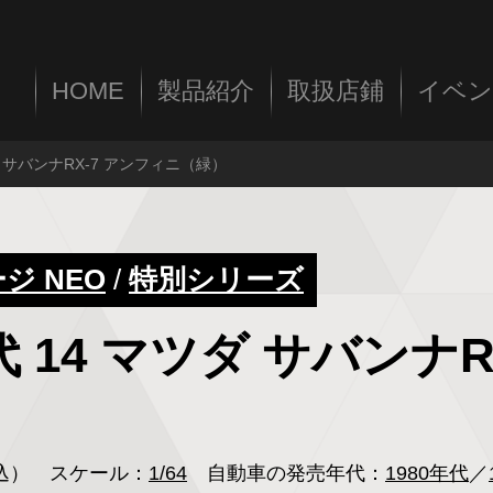
HOME
製品紹介
取扱店鋪
イベン
ダ サバンナRX-7 アンフィニ（緑）
 NEO
/
特別シリーズ
代 14 マツダ サバンナ
税込）
スケール：
1/64
自動車の発売年代：
1980年代
／