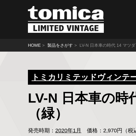
HOME
製品をさがす
LV-N 日本車の時代 14 マツ
トミカリミテッドヴィンテージ
LV-N 日本車の時
（緑）
発売時期：
2020年1月
価格：2,970円（