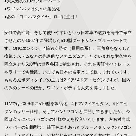
●大人気の510型ブルーバード

●ワゴン/ バンは久々の製品化

●あの「ヨコハマタイヤ」ロゴに注目！

安価で高性能、そして使いやすいという日本車の魅力を海外で確立
させたのが1967年に登場した510型ダットサン・ブルーバードで
す。OHCエンジン、4輪独立懸架（乗用車系）、三角窓をなくした
換気システムなどの先進的なメカニズムと、たぐいまれな耐久性を
両立させた510型は世界各国に輸出され、それを実証すべくレース
やラリーでも活躍。いまでも日本の名車として親しまれています。

もちろんボディタイプの主力は2ドア/ 4ドア・セダンですが、国内
のみのクーペのほか、ワゴン・ボディも人気を博しました。

TLVでは2009年に510型を製品化、4ドア/ 2ドアセダン、4ドアセ
ダンのラリー仕様、そしてバン/ ワゴンと展開してきましたが、今
回は久々にバン/ ワゴンの仕様替えを投入いたします。左右対向式
ワイパーの初期型で、純正色にもあったブルーメタリックのワゴン
と、「スマイレージ」でおなじみのヨコハマタイヤのサービスカー