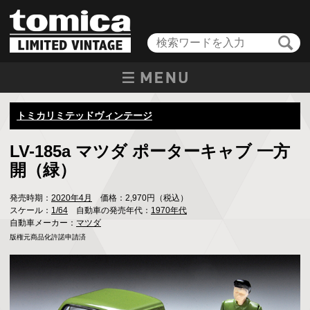
トミカリミテッドヴィンテージ
LV-185a マツダ ポーターキャブ 一方
開（緑）
発売時期：
2020年4月
価格：2,970円（税込）
スケール：
1/64
自動車の発売年代：
1970年代
自動車メーカー：
マツダ
版権元商品化許諾申請済