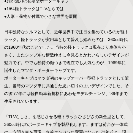
●顔が魅力の初期型ポーターキャブ

●1/64軽トラックはTLVならでは

●人形・荷物が付属で小さな世界を展開

日本独特なクルマとして、近年世界中で注目を集めているのが軽ト
ラック。軽トラックが実用車として普及し始めたのは、360cc時代
の1960年代のことでした。当時の軽トラックは現在より車体も小
さく、またシンプルな構造ゆえに今見るとかわいらしいデザインが
魅力です。中でも独特の顔つきで現在でも人気なのが、1969年に
誕生したマツダ・ポーターキャブです。

ポーターキャブはマツダ初のキャブオーバー型軽トラックとして誕
生。当時のマツダ車に共通した思い切りのよいデザインでした。そ
の後'77年には軽自動車新規格にあわせモデルチェンジ、'89年まで
生産されています。

「TLVらしさ」を感じさせる軽トラックひさびさの新金型として、
360cc時代のポーターキャブを製品化します。まずは荷台が一体式
の一方開き車を再現。水冷エンジンに変更になった'73年式と、現