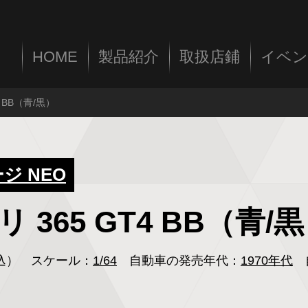
HOME
製品紹介
取扱店鋪
イベン
4 BB（青/黒）
 NEO
リ 365 GT4 BB（青/
税込）
スケール：
1/64
自動車の発売年代：
1970年代