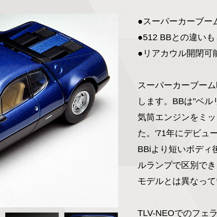
●スーパーカーブーム
●512 BBとの違い
●リアカウル開閉可能
スーパーカーブーム時
します。BBは"ベル
気筒エンジンをミッ
た。'71年にデビューし
BBiより短いボデ
ルランプで区別でき
モデルとは異なって
TLV-NEOでのフ