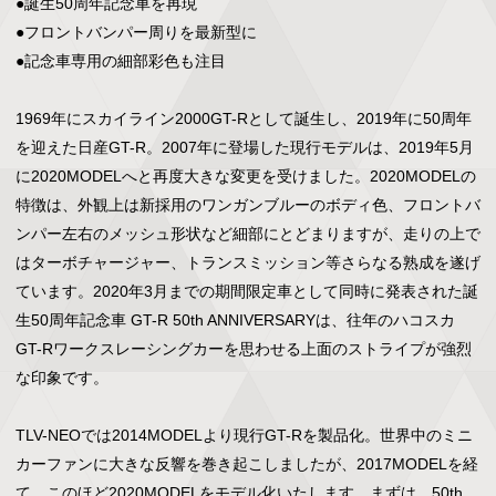
●誕生50周年記念車を再現

●フロントバンパー周りを最新型に

●記念車専用の細部彩色も注目

1969年にスカイライン2000GT-Rとして誕生し、2019年に50周年
を迎えた日産GT-R。2007年に登場した現行モデルは、2019年5月
に2020MODELへと再度大きな変更を受けました。2020MODELの
特徴は、外観上は新採用のワンガンブルーのボディ色、フロントバ
ンパー左右のメッシュ形状など細部にとどまりますが、走りの上で
はターボチャージャー、トランスミッション等さらなる熟成を遂げ
ています。2020年3月までの期間限定車として同時に発表された誕
生50周年記念車 GT-R 50th ANNIVERSARYは、往年のハコスカ
GT-Rワークスレーシングカーを思わせる上面のストライプが強烈
な印象です。

TLV-NEOでは2014MODELより現行GT-Rを製品化。世界中のミニ
カーファンに大きな反響を巻き起こしましたが、2017MODELを経
て、このほど2020MODELをモデル化いたします。まずは、50th 