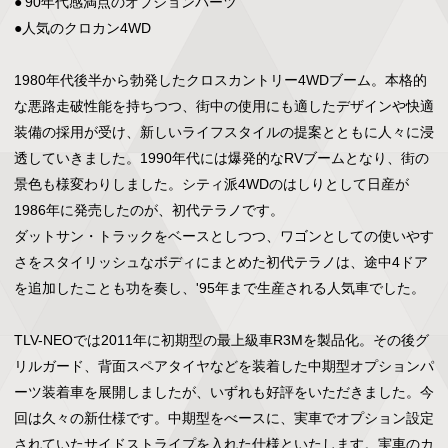
●'90年代感満点のオプションパーツ

●人気のクロカン4WD

1980年代後半から勃発したクロスカントリー4WDブーム。本格的
な悪路走破性能を持ちつつ、街中の使用にも適したデザインや快適
装備の採用が受け、新しいライフスタイルの提案とともに人々に浸
透していきました。1990年代には爆発的なRVブームとなり、街の
景色も様変わりしました。シティ派4WDのはしりとして日産が
1986年に発売したのが、初代テラノです。

ダットサン・トラックをベースとしつつ、ワゴンとしての使いやす
さをスタイリッシュなボディにまとめた初代テラノは、途中4ドア
を追加したことも功を奏し、'95年まで生産される人気車でした。

TLV-NEOでは2011年に初期型の最上級車R3Mを製品化。その後グ
リルガード、背面スペアタイヤなどを装着した中期型オプションパ
ーツ装着車を展開しましたが、いずれも好評をいただきました。今
回は久々の新仕様です。中期型をべースに、実車でオプション設定
されていたサイドストライプを入れた仕様といたします。実車のカ