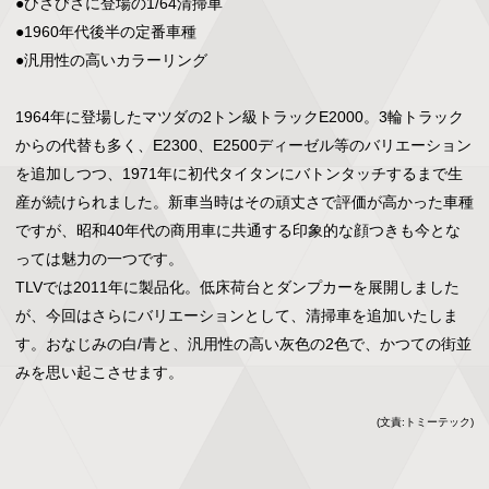
●ひさびさに登場の1/64清掃車

●1960年代後半の定番車種

●汎用性の高いカラーリング

1964年に登場したマツダの2トン級トラックE2000。3輪トラック
からの代替も多く、E2300、E2500ディーゼル等のバリエーション
を追加しつつ、1971年に初代タイタンにバトンタッチするまで生
産が続けられました。新車当時はその頑丈さで評価が高かった車種
ですが、昭和40年代の商用車に共通する印象的な顔つきも今とな
っては魅力の一つです。

TLVでは2011年に製品化。低床荷台とダンプカーを展開しました
が、今回はさらにバリエーションとして、清掃車を追加いたしま
す。おなじみの白/青と、汎用性の高い灰色の2色で、かつての街並
みを思い起こさせます。
(文責:トミーテック)