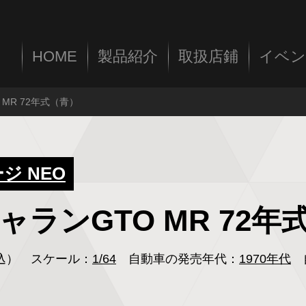
HOME
製品紹介
取扱店鋪
イベン
O MR 72年式（青）
 NEO
 ギャランGTO MR 72
税込）
スケール：
1/64
自動車の発売年代：
1970年代