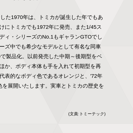
場した1970年は、トミカが誕生した年でもあ
にトミカでも1972年に発売、また1/45ス
ディ・シリーズのNo.1もギャランGTOでし
ーズ中でも希少なモデルとして有名な同車
EOで製品化。以前発売した中期～後期型をベ
ほか、ボディ本体も手を入れて初期型を再
代表的なボディ色であるオレンジと、'72年
色を展開いたします。実車とトミカの歴史を
(文責:トミーテック)