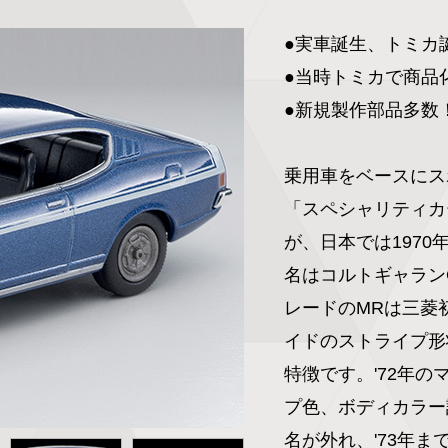
●実車誕生、トミカ誕
●当時トミカで商品
●新規製作部品多数！
乗用車をベースにス
「スペシャリティカ
が、日本では197
名はコルトギャラン
レードのMRは三菱
イドのストライプ形
特徴です。'72年
プ色、ボディカラー
名が外れ、'73年ま