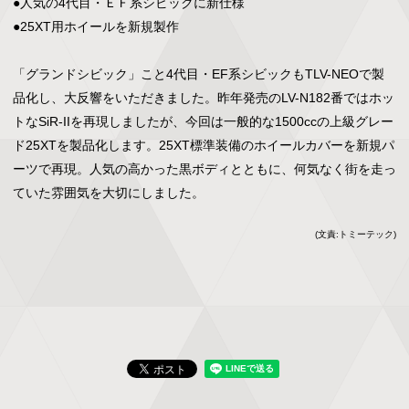
●人気の4代目・ＥＦ系シビックに新仕様

●25XT用ホイールを新規製作

「グランドシビック」こと4代目・EF系シビックもTLV-NEOで製
品化し、大反響をいただきました。昨年発売のLV-N182番ではホッ
トなSiR-IIを再現しましたが、今回は一般的な1500ccの上級グレー
ド25XTを製品化します。25XT標準装備のホイールカバーを新規パ
ーツで再現。人気の高かった黒ボディとともに、何気なく街を走っ
ていた雰囲気を大切にしました。
(文責:トミーテック)