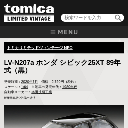
トミカリミテッドヴィンテージ NEO
LV-N207a ホンダ シビック25XT 89年
式（黒）
発売時期：
2020年7月
価格：2,750円（税込）
スケール：
1/64
自動車の発売年代：
1980年代
自動車メーカー：
本田技研工業
版権元商品化許諾申請済