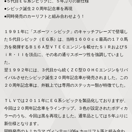
●５代目ＥＧ系シビックに、５年ぶりの新仕様

●シビック誕生２０周年記念車を再現

●同時発売のカーリフトと組み合わせよう！

１９９１年に「スポーツ・シビック」のキャッチフレーズで登場し
た５代目シビック（ＥＧ系）は、当時１６００ｃｃ最高の１７０馬
力を発揮するＢ１６Ａ型ＶＴＥＣエンジンを載せたＳｉＲおよびＳ
ｉＲ・ＩＩを頂点に、その名の通りスポーツ性を強調していまし
た。

翌１９９２年には、３代目から続くＺＣ型ＤＯＨＣエンジンをリバ
イバルさせたシビック誕生２０周年記念車が発売されました。この
２０周年記念車は、外観上では専用のステッカー類が特徴でした。

ＴＬＶでは２０１１年にＥＧ系シビックを製品化しておりますが、
今回は２０周年記念車をラインナップ。３色が設定されたボディカ
ラーのうち、今回は黒を再現しました。通常品としては５年ぶりに
新仕様となります。

同時発売のトミカラマ ヴィンテージ06a カーリフト等と組み合わ