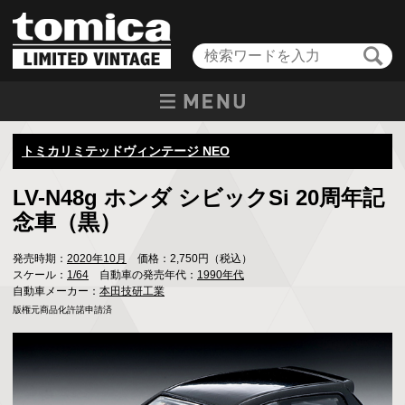
トミカリミテッドヴィンテージ NEO
LV-N48g ホンダ シビックSi 20周年記
念車（黒）
発売時期：
2020年10月
価格：2,750円（税込）
スケール：
1/64
自動車の発売年代：
1990年代
自動車メーカー：
本田技研工業
版権元商品化許諾申請済