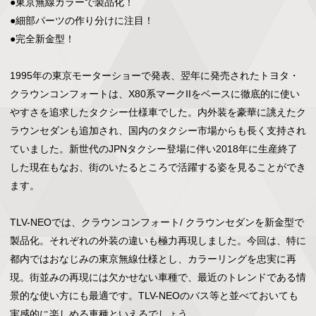
●東京無線カラーで製品化！

●細部パーツの作り分けに注目！

●完全新金型！

1995年の東京モーターショーで発表、翌年に発売されたトヨタ・
クラウンコンフォートは、X80系マークIIをベースに徹底的に使い
やすさを追求したタクシー仕様車でした。内外装を豪華に誂えたク
ラウンセダンも追加され、国内のタクシー市場からも長く支持され
ていました。新世代のJPNタクシー登場に伴い2018年に生産終了
した現在もなお、街のいたるところで活躍する姿を見ることができ
ます。

TLV-NEOでは、クラウンコンフォート/ クラウンセダンを新金型で
製品化。それぞれの外装の違いも極力再現しました。今回は、特に
都内ではおなじみの東京無線仕様とし、カラーリングを忠実に再
現。街並みの再現には欠かせない車種で、最近のトレンドである情
景的な使い方にも最適です。TLV-NEOのバス等と並べておいても
実感的に楽しめる車種といえるでしょう。
