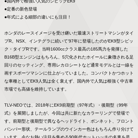
●国内外で根強い人気のシビックEK9

●定番の新色登場

●年式による細部の違いにも注目！

ホンダのレースイメージを受け継いだ最速ストリートマシンがタイ
プR。NSX、インテグラに続いて'97年に登場したのがEK9型シビッ
ク・タイプRです。当時1600ccクラス最高の185馬力を発揮した
B16B型エンジンはもちろん、5穴化されたホイールに象徴される足
回りのセッティング、専用レカロシートなど通常モデルとは一線を
画すスポーツマシンに仕上がっていました。コンパクトかつホット
な車種としてEK9人気は全く衰えず、国内外で人気は根強く中古車
市場でも高値を維持しています。

TLV-NEOでは、2018年にEK9前期型（97年式）・後期型（99年
式）を展開しましたが、今回は共に新たなカラーリングで登場で
す。前期型と後期型で異なるヘッドライト、ボンネット、フロント
バンパー形状、テールランプのウインカー色はもちろん作り分けて
います。今なお熱い注目を集める90年代ホットハッチの名車を是