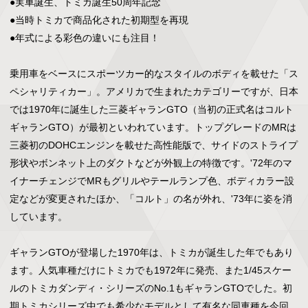
●実車誕生、トミカ誕生50周年記念

●当時トミカで商品化された初期型を再現

●年式による彩色の違いにも注目！

乗用車をベースにスポーツカー的なスタイルのボディを載せた「ス
ペシャリティカー」。アメリカで生まれたカテゴリーですが、日本
では1970年に誕生した三菱ギャランGTO（当初の正式名はコルト
ギャランGTO）が最初といわれています。トップグレードのMRは
三菱初のDOHCエンジンを載せた高性能版で、サイドのストライプ
形状やボンネット上のダクトなどが外観上の特徴です。'72年のマ
イナーチェンジでMRもグリルやテールランプ色、ボディカラー設
定などが変更されたほか、「コルト」の名が外れ、'73年に姿を消
しています。

ギャランGTOが登場した1970年は、トミカが誕生した年でもあり
ます。人気車種だけにトミカでも1972年に発売、また1/45スケー
ルのトミカダンディ・シリーズのNo.1もギャランGTOでした。初
期トミカシリーズ中でも希少なモデルとして有名な同車種を今回