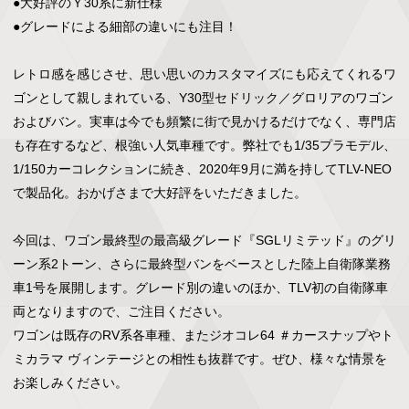
●大好評のＹ30系に新仕様

●グレードによる細部の違いにも注目！

レトロ感を感じさせ、思い思いのカスタマイズにも応えてくれるワ
ゴンとして親しまれている、Y30型セドリック／グロリアのワゴン
およびバン。実車は今でも頻繁に街で見かけるだけでなく、専門店
も存在するなど、根強い人気車種です。弊社でも1/35プラモデル、
1/150カーコレクションに続き、2020年9月に満を持してTLV-NEO
で製品化。おかげさまで大好評をいただきました。

今回は、ワゴン最終型の最高級グレード『SGLリミテッド』のグリ
ーン系2トーン、さらに最終型バンをベースとした陸上自衛隊業務
車1号を展開します。グレード別の違いのほか、TLV初の自衛隊車
両となりますので、ご注目ください。

ワゴンは既存のRV系各車種、またジオコレ64 ＃カースナップやト
ミカラマ ヴィンテージとの相性も抜群です。ぜひ、様々な情景を
お楽しみください。