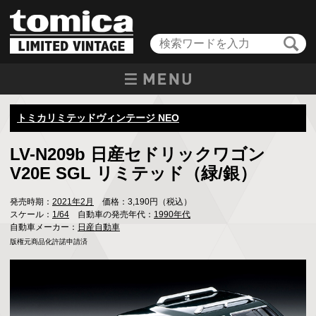
トミカリミテッドヴィンテージ NEO
LV-N209b 日産セドリックワゴン
V20E SGL リミテッド（緑/銀）
発売時期：
2021年2月
価格：3,190円（税込）
スケール：
1/64
自動車の発売年代：
1990年代
自動車メーカー：
日産自動車
版権元商品化許諾申請済