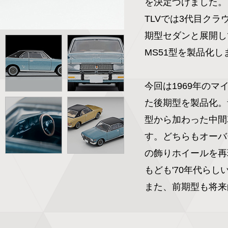
を決定づけました。

TLVでは3代目ク
期型セダンと展開し
MS51型を製品化し
今回は1969年の
た後期型を製品化。
型から加わった中間
す。どちらもオーバ
の飾りホイールを再
もども'70年代らし
また、前期型も将来