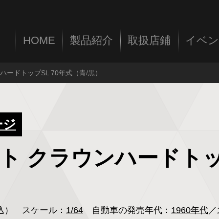
HOME
製品紹介
取扱店鋪
イベン
ウンハードトップSL 70年式（青/黒）
ージ
ペット クラウンハードトッ
税込）
スケール：
1/64
自動車の発売年代：
1960年代
／