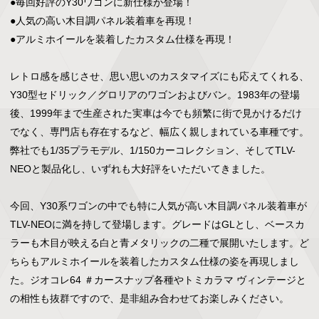
●毎回好評のY30ワゴンに新仕様が登場！

●人気の高い木目調パネル装着車を再現！

●アルミホイールを装着したカスタム仕様を再現！

レトロ感を感じさせ、思い思いのカスタマイズにも応えてくれる、
Y30型セドリック／グロリアのワゴンおよびバン。1983年の登場
後、1999年まで生産された実車は今でも頻繁に街で見かけるだけ
でなく、専門店も存在するなど、幅広く親しまれている車種です。
弊社でも1/35プラモデル、1/150カーコレクション、そしてTLV-
NEOと製品化し、いずれも大好評をいただいてきました。

今回、Y30系ワゴンの中でも特に人気が高い木目調パネル装着車が
TLV-NEOに満を持して登場します。グレードはGLとし、ベースカ
ラーも木目が映える白と青メタリックの二種で展開いたします。ど
ちらもアルミホイールを装着したカスタム仕様の姿を再現しまし
た。ジオコレ64 ＃カースナップ各種やトミカラマ ヴィンテージと
の相性も抜群ですので、是非組み合わせてお楽しみください。