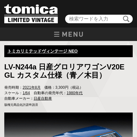
トミカリミテッドヴィンテージ NEO
LV-N244a 日産グロリアワゴンV20E
GL カスタム仕様（青／木目）
発売時期：
2021年8月
価格：3,300円（税込）
スケール：
1/64
自動車の発売年代：
1980年代
自動車メーカー：
日産自動車
版権元商品化許諾申請済