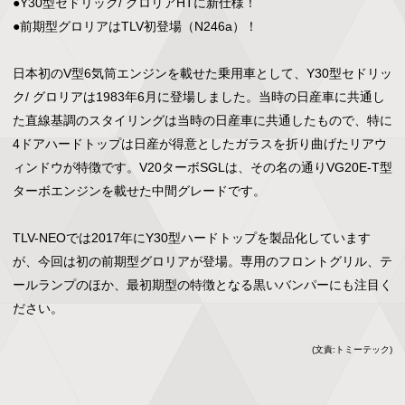
●Y30型セドリック/ グロリアHTに新仕様！

●前期型グロリアはTLV初登場（N246a）！

日本初のV型6気筒エンジンを載せた乗用車として、Y30型セドリッ
ク/ グロリアは1983年6月に登場しました。当時の日産車に共通し
た直線基調のスタイリングは当時の日産車に共通したもので、特に
4ドアハードトップは日産が得意としたガラスを折り曲げたリアウ
ィンドウが特徴です。V20ターボSGLは、その名の通りVG20E-T型
ターボエンジンを載せた中間グレードです。

TLV-NEOでは2017年にY30型ハードトップを製品化しています
が、今回は初の前期型グロリアが登場。専用のフロントグリル、テ
ールランプのほか、最初期型の特徴となる黒いバンパーにも注目く
ださい。
(文責:トミーテック)