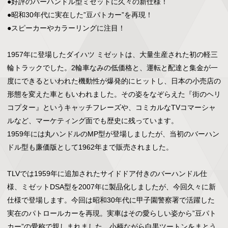
●好評のバーハンドル型ミゼットに久々の新仕様！

●昭和30年代に実在した”豆パトカー”を再現！

●スピーカーやカラーリングに注目！

1957年に登場したダイハツ ミゼットは、大量生産された初の軽三
輪トラックでした。2輪車なみの低価格と、運転と配達と集金が一
度にできるといわれた機動性が爆発的にヒットし、日本の小売店の
形態を変えた車ともいわれました。その姿をなぞらえた『街のヘリ
コプター』というキャッチフレーズや、コミカルなTVコマーシャ
ルなど、マーケティング面でも歴史に残っています。

1959年には丸ハンドルのMP型が登場しましたが、当初のバーハン
ドル型も廉価版として1962年まで販売されました。

TLVでは1959年に追加されたサイドドア付きのバーハンドル仕
様、ミゼットDSA型を2007年に製品化しましたが、今回久々に新
仕様で登場します。今回は昭和30年代に甲子園警察署で活躍した
実在のパトロールカーを再現。実車はその愛らしい姿から”豆パト
カー”の愛称で親しまれました。小柄ながら白黒ツートンをまとう