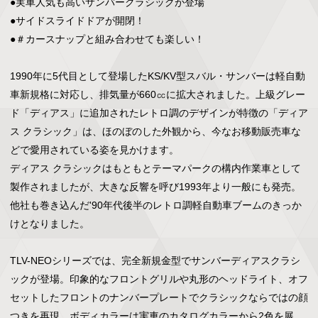
●実車人気も高いサンバークラシックが登場

●サイドスライドドアが開閉！

●＃カースナップと組み合わせても楽しい！

1990年に5代目として登場したKS/KV型スバル・サンバーは軽自動
車新規格に対応し、排気量が660㏄に拡大されました。上級グレー
ド「ディアス」に追加されたレトロ調のデザインが特徴の「ディア
ス クラシック」は、ほのぼのした外観から、今なお移動販売車な
どで愛用されている姿を見かけます。

ディアス クラシックはもともとテーマパークの構内作業車として
製作されましたが、大きな反響を呼び1993年より一般にも発売。
他社も巻き込んだ'90年代後半のレトロ調軽自動車ブームのきっか
けとなりました。

TLV-NEOシリーズでは、完全新規金型でサンバーディアスクラシ
ックが登場。印象的なフロントグリルや丸形のヘッドライト、オフ
セットしたフロントのナンバープレートでクラシックならではの顔
つきを再現。ボディカラーは実車のカタログカラーから2色を展