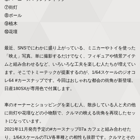
⑦街灯

⑧ポール

⑨植木

⑩花壇

最近、SNSでにわかに盛り上がっている、ミニカーやトイを使った
「映え」写真。単に撮影するだけでなく、フィギュアや情景アイテ
ムと組み合わせるなど、いろいろな工夫を楽しむ人たちが増えてい
ます。そこでトミーテックが提案するのが、1/64スケールのジオコ
レ64 #カースナップです。今回はおしゃれな都会の街角が新登場。
日産180SXが専用色で付属します。

車のオーナーとショッピングを楽しむ人、散歩している人と犬の他
に街灯や花壇などの小物類で、クルマの映える街角を再現したセッ
トになっています。

2021年11月発売予定の#カースナップ07a カフェと組み合わせた
り、1/64スケールのTLV各車種との相性も抜群です。クルマとその