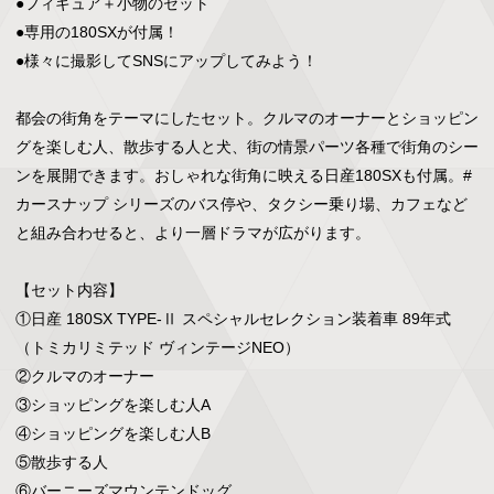
●フィギュア＋小物のセット

●専用の180SXが付属！

●様々に撮影してSNSにアップしてみよう！

都会の街角をテーマにしたセット。クルマのオーナーとショッピン
グを楽しむ人、散歩する人と犬、街の情景パーツ各種で街角のシー
ンを展開できます。おしゃれな街角に映える日産180SXも付属。#
カースナップ シリーズのバス停や、タクシー乗り場、カフェなど
と組み合わせると、より一層ドラマが広がります。

【セット内容】

①日産 180SX TYPE-Ⅱ スペシャルセレクション装着車 89年式
（トミカリミテッド ヴィンテージNEO）

②クルマのオーナー

③ショッピングを楽しむ人A

④ショッピングを楽しむ人B

⑤散歩する人

⑥バーニーズマウンテンドッグ
