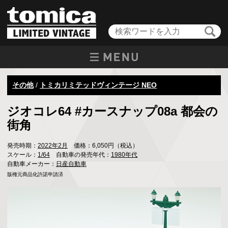
その他
/
トミカリミテッドヴィンテージ NEO
ジオコレ64 #カースナップ08a 都会の
街角
発売時期：
2022年2月
価格：6,050円（税込）
スケール：
1/64
自動車の発売年代：
1980年代
自動車メーカー：
日産自動車
版権元商品化許諾申請済