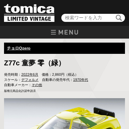
チョロQzero
Z77c 童夢 零（緑）
発売時期：
2022年6月
価格：2,860円（税込）
スケール：
デフォルメ
自動車の発売年代：
1970年代
自動車メーカー：
その他
版権元商品化許諾申請済