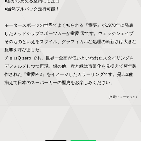
●窓から見える室内にも注目

●当然プルバック走行可能！

モータースポーツの世界でよく知られる『童夢』が1978年に発表
したミッドシップスポーツカーが童夢 零です。ウェッジシェイプ
そのものといえるスタイル、グラフィカルな処理の斬新さは大きな
反響を呼びました。

チョロQ zero でも、世界一全高が低いといわれたスタイリングを
デフォルメしつつ再現。銀の他、赤と緑は市販化を見据えて翌年製
作された『童夢P-2』をイメージしたカラーリングです。是非3種
揃えて日本のスーパーカーの歴史をお楽しみください。
(文責:トミーテック)