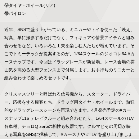
⑨タイヤ・ホイール(リア)

⑩パイロン

近年、SNSで盛り上がっている、ミニカーやトイを使った「映え」
写真。単に撮影するだけでなく、フィギュアや情景アイテムと組み
合わせるなど、いろいろな工夫を楽しむ人たちが増えています。そ
こでトミーテックが提案するのが、1/64スケールのジオコレ64 #カ
ースナップです。今回はドラッグレースが新登場。レース会場の雰
囲気を高める大型フェンスまで付属します。お手持ちのミニカーと
組み合わせて楽しめるセットです。

クリスマスツリーと呼ばれる信号機から、スターター、ドライバ
ー、応援をする観客たち、ドラッグ用タイヤ・ホイールまで、熱狂
的なドラッグレースシーンを再現できます。4月発売予定の#カー
スナップ11a テレビクルーと組み合わせたり、1/64スケールのTLV
各車種、チョロQ zeroの相性も抜群です。クルマとその周辺が映
える写真をSNSに投稿して、#カースナや #TLV を盛り上げましょ