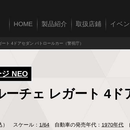
HOME
製品紹介
取扱店鋪
イベン
 レガート 4ドアセダン パトロールカー（警視庁）
 NEO
ダ ルーチェ レガート 
税込）
スケール：
1/64
自動車の発売年代：
1970年代