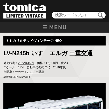
トミカリミテッドヴィンテージ NEO
LV-N245b いすゞエルガ 三重交通
発売時期：
2022年10月
価格：12,100円（税込）
スケール：
1/64
自動車の発売年代：
2010年代
自動車メーカー：
いすゞ自動車
版権元商品化許諾申請済