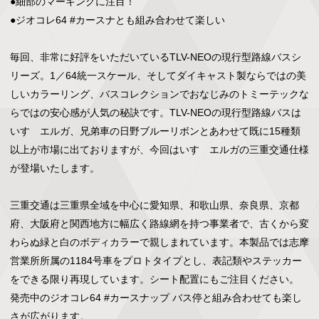
●細部のマーキングに注目！

●ジオコレ64 #カースナとも組み合わせて楽しい

毎回、非常に好評をいただいているTLV-NEOの現行型路線バスシ
リーズ。1／64統一スケール、そしてダイキャスト製ならではの美
しいカラーリング、バスコレクションでおなじみのトミーテックな
らではの安心感が人気の秘訣です。TLV-NEOの現行型路線バスは
いすゞエルガ、兄弟車の日野ブルーリボンとあわせて既に15種類
以上が市場に出ておりますが、今回はいすゞエルガの三重交通仕様
が登場いたします。

三重交通は三重県全域を中心に愛知県、和歌山県、奈良県、京都
府、大阪府と関西地方に幅広く路線網を持つ事業者で、古くから変
わらぬ緑と白のボディカラーで親しまれています。本製品では志摩
営業所所属の1184号車をプロトタイプとし、表記類やステッカー
をできる限り再現しています。シート配置にもご注目ください。

発売中のジオコレ64 #カースナップ バス停と組み合わせても楽し
さが広がります。
