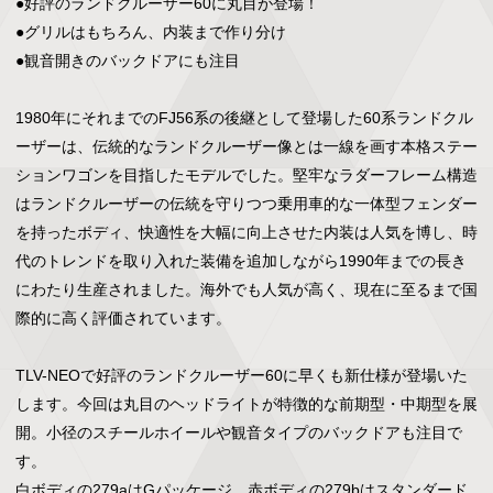
●好評のランドクルーザー60に丸目が登場！

●グリルはもちろん、内装まで作り分け

●観音開きのバックドアにも注目

1980年にそれまでのFJ56系の後継として登場した60系ランドクル
ーザーは、伝統的なランドクルーザー像とは一線を画す本格ステー
ションワゴンを目指したモデルでした。堅牢なラダーフレーム構造
はランドクルーザーの伝統を守りつつ乗用車的な一体型フェンダー
を持ったボディ、快適性を大幅に向上させた内装は人気を博し、時
代のトレンドを取り入れた装備を追加しながら1990年までの長き
にわたり生産されました。海外でも人気が高く、現在に至るまで国
際的に高く評価されています。

TLV-NEOで好評のランドクルーザー60に早くも新仕様が登場いた
します。今回は丸目のヘッドライトが特徴的な前期型・中期型を展
開。小径のスチールホイールや観音タイプのバックドアも注目で
す。

白ボディの279aはGパッケージ、赤ボディの279bはスタンダード