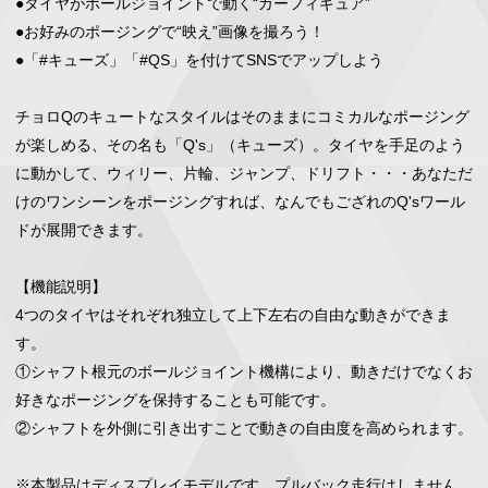
●タイヤがボールジョイントで動く“カーフィギュア”

●お好みのポージングで“映え”画像を撮ろう！

●「#キューズ」「#QS」を付けてSNSでアップしよう

チョロQのキュートなスタイルはそのままにコミカルなポージング
が楽しめる、その名も「Q's」（キューズ）。タイヤを手足のよう
に動かして、ウィリー、片輪、ジャンプ、ドリフト・・・あなただ
けのワンシーンをポージングすれば、なんでもござれのQ'sワール
ドが展開できます。

【機能説明】

4つのタイヤはそれぞれ独立して上下左右の自由な動きができま
す。

①シャフト根元のボールジョイント機構により、動きだけでなくお
好きなポージングを保持することも可能です。

②シャフトを外側に引き出すことで動きの自由度を高められます。

※本製品はディスプレイモデルです。プルバック走行はしません。
