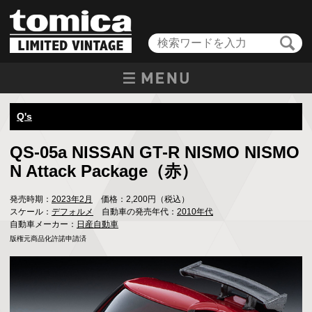
Q's
QS-05a NISSAN GT-R NISMO NISMO
N Attack Package（赤）
発売時期：
2023年2月
価格：2,200円（税込）
スケール：
デフォルメ
自動車の発売年代：
2010年代
自動車メーカー：
日産自動車
版権元商品化許諾申請済