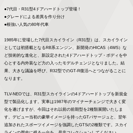
●7代目・R31型4ドアハードトップ登場！

●グレードによる差異を作り分け

●根強い人気の80年代車

1985年に登場した7代目スカイライン（R31型）は、スカイライン
としては初搭載となるRB系エンジン、新開発のHICAS（4WS）な
ど技術的な進化と、新設定された4ドアハードトップ・ボディを中
心とする内外装など力の入ったモデルチェンジとなりました。結
果、大きな議論を呼び、R32型でのGT-R復活へとつながることに
なります。

TLV-NEOでは、R31型スカイラインの4ドアハードトップを新規金
型で製品化します。実車は1987年のマイナーチェンジで大きく変
化を遂げますが、今回はそれ以前の前期型を2種類展開いたしま
す。デビュー当初の豪華イメージを持ったGTパサージュと、翌年
追加されたスポーツイメージを強調したGTSの2種類です。スカイ
ラインの歴史に残る一台を、是非コレクションしてください。
