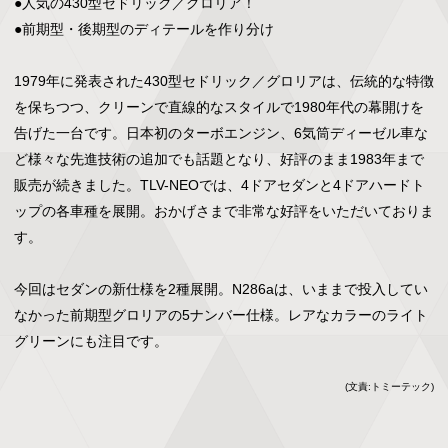
●人気の430型セドリック／グロリア！

●前期型・後期型のディテールを作り分け

1979年に発表された430型セドリック／グロリアは、伝統的な特徴
を保ちつつ、クリーンで直線的なスタイルで1980年代の幕開けを
告げた一台です。日本初のターボエンジン、6気筒ディーゼル車な
ど様々な先進技術の追加でも話題となり、好評のまま1983年まで
販売が続きました。TLV-NEOでは、4ドアセダンと4ドアハードト
ップの各車種を展開。おかげさまで非常な好評をいただいておりま
す。

今回はセダンの新仕様を2種展開。N286aは、いままで投入してい
なかった前期型グロリアの5ナンバー仕様。レアなカラーのライト
グリーンにも注目です。
(文責:トミーテック)