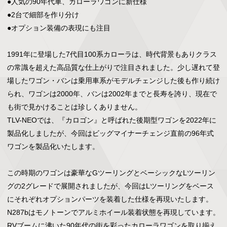
●人気の90年代車、カローラワゴンに新仕様

●2台で細部を作り分け

●オプション装備の表現にも注目

1991年に登場した7代目100系カローラは、時代背景もありクラス
の常識を超えた高品質な仕上がりで注目されました。少し遅れて登
場したワゴン・バンは乗用車系がモデルチェンジした後も作り続け
られ、ワゴンは2000年、バンは2002年までと長寿を誇り、現在で
も街で見かけることは珍しくありません。

TLV-NEOでは、『カロゴン』と呼ばれた後期型ワゴンを2022年に
製品化しましたが、今回はビッグマイナーチェンジ直前の96年式
ワゴンを製品化いたします。

この時期のワゴンは豪華なGツーリングとベーシックなLツーリン
グの2グレードで展開されましたが、今回はLツーリングをベース
にそれぞれオプションパーツを装着した仕様を再現いたします。

N287bはモノトーンでアルミホイール装着状態を再現しています。

RVブームに沸いた90年代の街を彩ったカローラワゴンを取り揃え