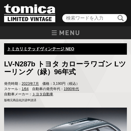
トミカリミテッドヴィンテージ NEO
LV-N287b トヨタ カローラワゴン Lツ
ーリング（緑）96年式
発売時期：
2023年7月
価格：3,190円（税込）
スケール：
1/64
自動車の発売年代：
1990年代
自動車メーカー：
トヨタ自動車
版権元商品化許諾申請済