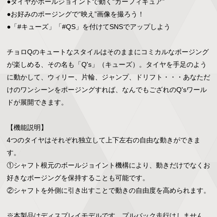
●タイヤがボールジョイントで動く“カーフィギュア”

●お好みのポージングで“映え”画像を撮ろう！

●「#キューズ」「#QS」を付けてSNSでアップしよう

チョロQのキュートなスタイルはそのままにコミカルなポージング
が楽しめる、その名も「Q's」（キューズ）。タイヤを手足のよう
に動かして、ウィリー、片輪、ジャンプ、ドリフト・・・あなただ
けのワンシーンをポージングすれば、なんでもござれのQ'sワール
ドが展開できます。

【機能説明】

4つのタイヤはそれぞれ独立して上下左右の自由な動きができま
す。

①シャフト根元のボールジョイント機構により、動きだけでなくお
好きなポージングを保持することも可能です。

②シャフトを外側に引き出すことで動きの自由度を高められます。

※本製品はディスプレイモデルです。プルバック走行はしません。
